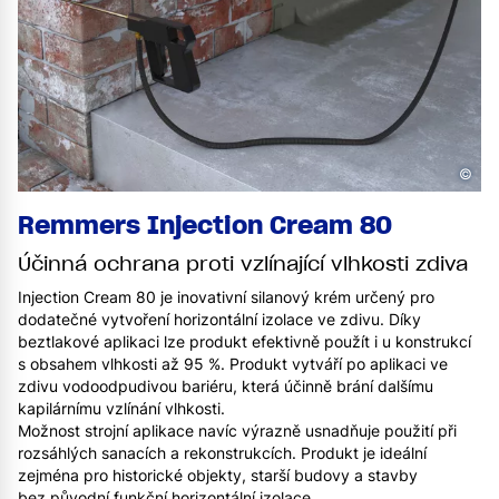
©
Remmers Injection Cream 80
Účinná ochrana proti vzlínající vlhkosti zdiva
Injection Cream 80 je inovativní silanový krém určený pro
dodatečné vytvoření horizontální izolace ve zdivu. Díky
beztlakové aplikaci lze produkt efektivně použít i u konstrukcí
s obsahem vlhkosti až 95 %. Produkt vytváří po aplikaci ve
zdivu vodoodpudivou bariéru, která účinně brání dalšímu
kapilárnímu vzlínání vlhkosti.
Možnost strojní aplikace navíc výrazně usnadňuje použití při
rozsáhlých sanacích a rekonstrukcích. Produkt je ideální
zejména pro historické objekty, starší budovy a stavby
bez původní funkční horizontální izolace.