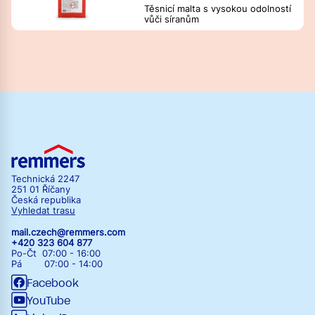
Těsnicí malta s vysokou odolností
vůči síranům
Technická 2247
251 01 Říčany
Česká republika
Vyhledat trasu
mail.czech@remmers.com
+420 323 604 877
Po-Čt 07:00 - 16:00
Pá 07:00 - 14:00
Facebook
YouTube