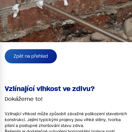
Zpět na přehled
Vzlínající vlhkost ve zdivu?
Dokážeme to!
Vzlínající vlhkost může způsobit závažné poškození stavebních
konstrukcí. Jejími typickými projevy jsou vlhké stěny, tvorba
plísní a postupné zhoršování stavu zdiva.
Řešením je dodatečné vytvoření horizontální izolace proti