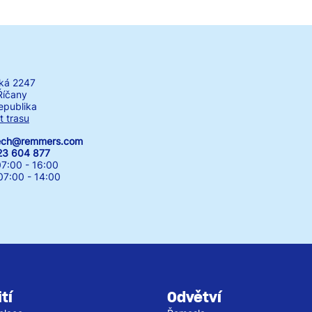
ká 2247
Říčany
epublika
t trasu
zech@remmers.com
23 604 877
7:00 - 16:00
00 - 14:00
tí
Odvětví