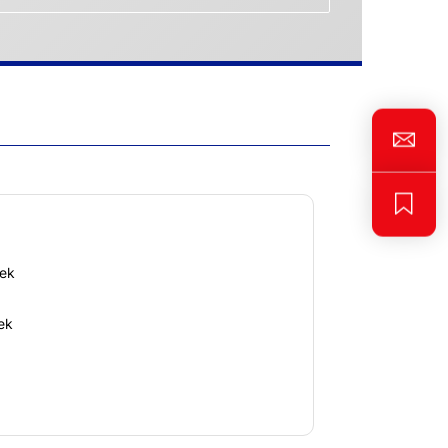
nek
ek