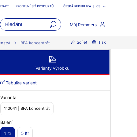
NTAKT
PRODEJNÍ SÍŤ PRODUKTŮ
ČESKÁ REPUBLIKA
CS
Můj Remmers
open
Sdílet
Tisk
main
enství
BFA koncentrát
navigatio
Varianty výrobku
Tabulka variant
Varianta
110041 | BFA koncentrát
Balení
1 ltr
5 ltr