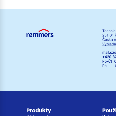
Technic
251 01 
Česká r
Vyhleda
mail.c
+420 3
Po-Čt 0
Pá 07:
Produkty
Použi