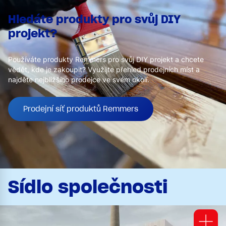
Hledáte produkty pro svůj DIY
projekt?
Používáte produkty Remmers pro svůj DIY projekt a chcete
vědět, kde je zakoupit? Využijte přehled prodejních míst a
najděte nejbližšího prodejce ve svém okolí.
Prodejní síť produktů Remmers
Sídlo společnosti