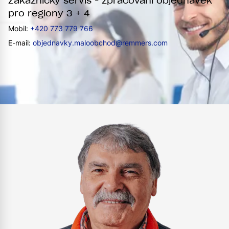
Zákaznický servis - zpracování objednávek
pro regiony 3 + 4
Mobil:
+420 773 779 766
E-mail:
objednavky.maloobchod@remmers.com