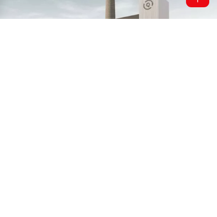
Technická 2247
251 01 Říčany
Česká republika
Vyhledat trasu