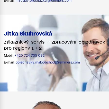
E-mail:
miroslav.prochazka@remmers.com
Jitka Skuhrovská
Zákaznický servis - zpracování objednávek
pro regiony 1 + 2
Mobil:
+420 724 705 032
E-mail:
objednavky.maloobchod@remmers.com