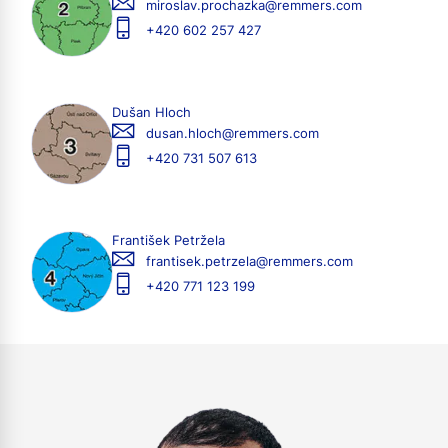
miroslav.prochazka@remmers.com
+420 602 257 427
Dušan Hloch
dusan.hloch@remmers.com
+420 731 507 613
František Petržela
frantisek.petrzela@remmers.com
+420 771 123 199