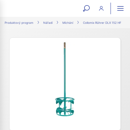
open
ope
search
mai
ation
Produktový program
Nářadí
Míchání
Collomix Rührer DLX 152 HF
form
navi