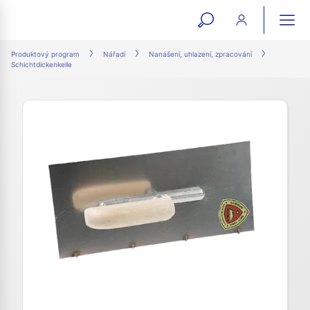
open
ope
search
mai
ation
Produktový program
Nářadí
Nanášení, uhlazení, zpracování
Schichtdickenkelle
form
navi