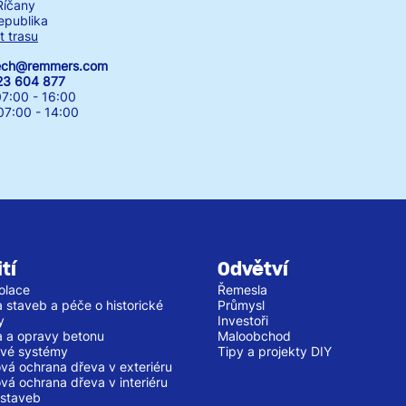
Říčany
epublika
t trasu
zech@remmers.com
23 604 877
7:00 - 16:00
00 - 14:00
tí
Odvětví
olace
Řemesla
 staveb a péče o historické
Průmysl
y
Investoři
 a opravy betonu
Maloobchod
vé systémy
Tipy a projekty DIY
vá ochrana dřeva v exteriéru
vá ochrana dřeva v interiéru
staveb