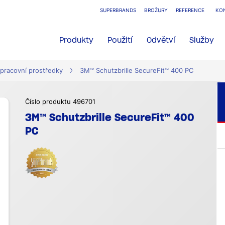
SUPERBRANDS
BROŽURY
REFERENCE
KO
Produkty
Použití
Odvětví
Služby
pracovní prostředky
3M™ Schutzbrille SecureFit™ 400 PC
Číslo produktu 496701
3M™ Schutzbrille SecureFit™ 400
PC