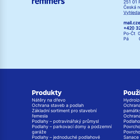
251 01 
Česká r
Vyhleda
mail.c
+420 3
Po-Čt 0
Pá 07:
Produkty
Použi
Nátěry na dřevo
Hydroiz
Ochrana staveb a podlah
Ochrana
Základní sortiment pro stavební
památk
řemesla
Ochrana
Podlahy – potravinářský průmysl
Podlaho
Podlahy – parkovací domy a podzemní
Povrcho
garáže
Povrcho
Podlahy – jednoduché podlahové
Sanace 