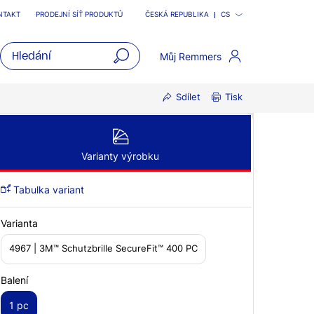
NTAKT
PRODEJNÍ SÍŤ PRODUKTŮ
ČESKÁ REPUBLIKA
CS
Můj Remmers
open
Sdílet
Tisk
main
navigatio
Varianty výrobku
Tabulka variant
Varianta
4967 | 3M™ Schutzbrille SecureFit™ 400 PC
Balení
1 pc