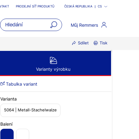
NTAKT
PRODEJNÍ SÍŤ PRODUKTŮ
ČESKÁ REPUBLIKA
CS
Můj Remmers
open
Sdílet
Tisk
main
navigatio
Varianty výrobku
Tabulka variant
Varianta
5064 | Metall-Stachelwalze
Balení