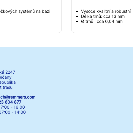
ložkových systémů na bázi
Vysoce kvalitní a robustní
Délka trnů: cca 13 mm
Ø trnů : cca 0,04 mm
ká 2247
Říčany
epublika
t trasu
zech@remmers.com
23 604 877
7:00 - 16:00
00 - 14:00