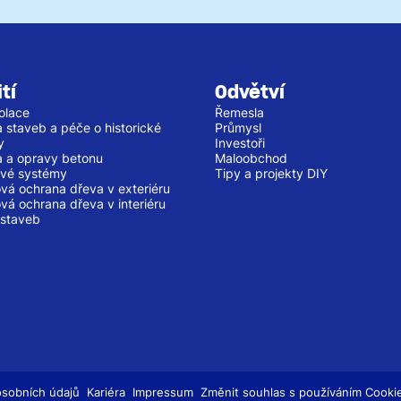
tí
Odvětví
olace
Řemesla
 staveb a péče o historické
Průmysl
y
Investoři
 a opravy betonu
Maloobchod
vé systémy
Tipy a projekty DIY
vá ochrana dřeva v exteriéru
vá ochrana dřeva v interiéru
staveb
osobních údajů
Kariéra
Impressum
Změnit souhlas s používáním Cooki