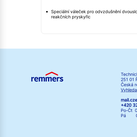
Speciální váleček pro odvzdušnění dvous
reakčních pryskyřic
Technic
251 01 
Česká r
Vyhleda
mail.c
+420 3
Po-Čt 0
Pá 07: