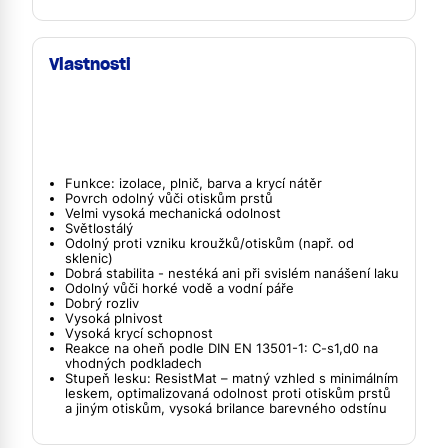
Vlastnosti
Funkce: izolace, plnič, barva a krycí nátěr
Povrch odolný vůči otiskům prstů
Velmi vysoká mechanická odolnost
Světlostálý
Odolný proti vzniku kroužků/otiskům (např. od
sklenic)
Dobrá stabilita - nestéká ani při svislém nanášení laku
Odolný vůči horké vodě a vodní páře
Dobrý rozliv
Vysoká plnivost
Vysoká krycí schopnost
Reakce na oheň podle DIN EN 13501-1: C-s1,d0 na
vhodných podkladech
Stupeň lesku: ResistMat – matný vzhled s minimálním
leskem, optimalizovaná odolnost proti otiskům prstů
a jiným otiskům, vysoká brilance barevného odstínu