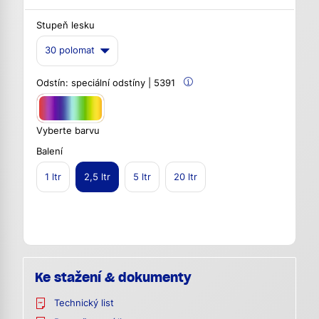
Stupeň lesku
30 polomat
Odstín:
speciální odstíny | 5391
Vyberte barvu
Balení
1 ltr
2,5 ltr
5 ltr
20 ltr
Ke stažení & dokumenty
Technický list