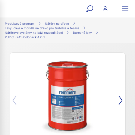
open
ope
search
mai
ation
Produktový program
Nátěry na dřevo
Laky, oleje a mořidla na dřevo pro truhláře a tesaře
form
navi
Nátěrové systémy na bázi rozpouštědel
Barevné laky
PUR CL-241-Colorlack 4 in 1