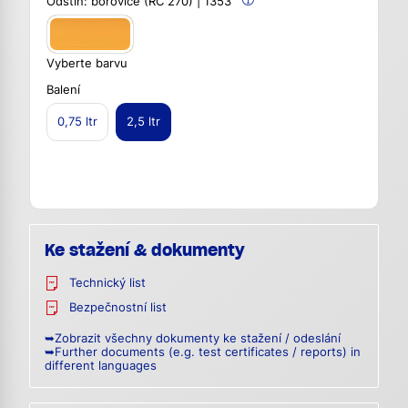
Odstín:
borovice (RC 270) | 1353
Vyberte barvu
Balení
0,75 ltr
2,5 ltr
Ke stažení & dokumenty
Technický list
Bezpečnostní list
➥Zobrazit všechny dokumenty ke stažení / odeslání
➥Further documents (e.g. test certificates / reports) in
different languages