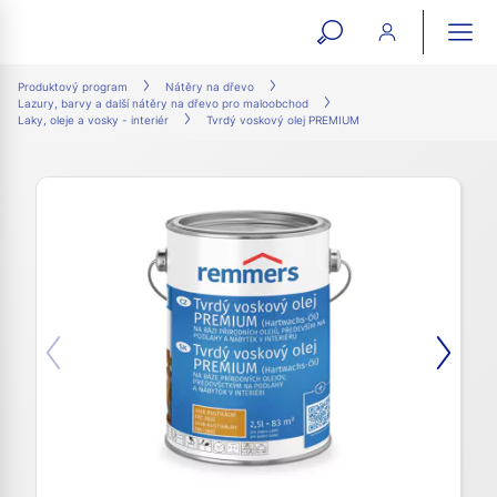
open
ope
search
mai
ation
Produktový program
Nátěry na dřevo
Lazury, barvy a další nátěry na dřevo pro maloobchod
form
navi
Laky, oleje a vosky - interiér
Tvrdý voskový olej PREMIUM