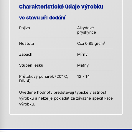
Charakteristické údaje výrobku
ve stavu při dodání
Pojivo
Alkydové
pryskyřice
Hustota
Cca 0,85 g/cm³
Zápach
Mírný
Stupeň lesku
Matný
Průtokový pohárek (20° C,
12 - 14
DIN 4)
Uvedené hodnoty představují typické vlastnosti
výrobku a nelze je pokládat za závazné specifikace
výrobku.