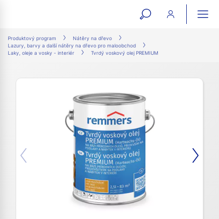
open
ope
search
mai
ation
Produktový program
Nátěry na dřevo
Lazury, barvy a další nátěry na dřevo pro maloobchod
form
navi
Laky, oleje a vosky - interiér
Tvrdý voskový olej PREMIUM