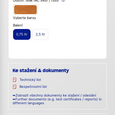
Odstín:
teak (RC 545) | 1355
Vyberte barvu
Balení
0,75 ltr
2,5 ltr
Ke stažení & dokumenty
Technický list
Bezpečnostní list
➥Zobrazit všechny dokumenty ke stažení / odeslání
➥Further documents (e.g. test certificates / reports) in
different languages