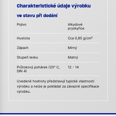
Charakteristické údaje výrobku
ve stavu při dodání
Pojivo
Alkydové
pryskyřice
Hustota
Cca 0,85 g/cm³
Zápach
Mírný
Stupeň lesku
Matný
Průtokový pohárek (20° C,
12 - 14
DIN 4)
Uvedené hodnoty představují typické vlastnosti
výrobku a nelze je pokládat za závazné specifikace
výrobku.