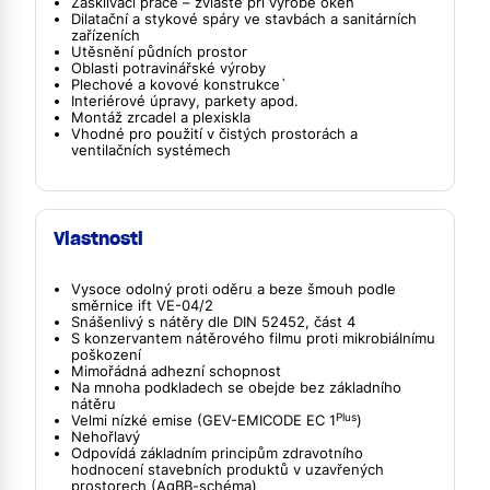
Zasklívací práce – zvláště při výrobě oken
Dilatační a stykové spáry ve stavbách a sanitárních
zařízeních
Utěsnění půdních prostor
Oblasti potravinářské výroby
Plechové a kovové konstrukce`
Interiérové úpravy, parkety apod.
Montáž zrcadel a plexiskla
Vhodné pro použití v čistých prostorách a
ventilačních systémech
Vlastnosti
Vysoce odolný proti oděru a beze šmouh podle
směrnice ift VE-04/2
Snášenlivý s nátěry dle DIN 52452, část 4
S konzervantem nátěrového filmu proti mikrobiálnímu
poškození
Mimořádná adhezní schopnost
Na mnoha podkladech se obejde bez základního
nátěru
Plus
Velmi nízké emise (GEV-EMICODE EC 1
)
Nehořlavý
Odpovídá základním principům zdravotního
hodnocení stavebních produktů v uzavřených
prostorech (AgBB-schéma)