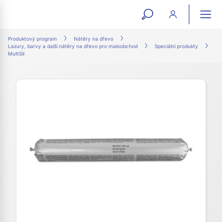
open
ope
search
mai
ation
Produktový program
Nátěry na dřevo
Lazury, barvy a další nátěry na dřevo pro maloobchod
Speciální produkty
form
navi
MultiSil