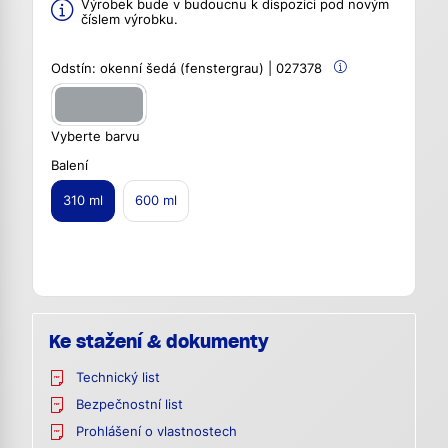
Výrobek bude v budoucnu k dispozici pod novým
číslem výrobku.
Odstín:
okenní šedá (fenstergrau) | 027378
Vyberte barvu
Balení
310 ml
600 ml
Ke stažení & dokumenty
Technický list
Bezpečnostní list
Prohlášení o vlastnostech