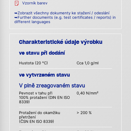
Vzorník barev
➥Zobrazit všechny dokumenty ke stažení / odeslání
➥Further documents (e.g. test certificates / reports) in
different languages
Charakteristické údaje výrobku
ve stavu při dodání
Hustota (20 °C)
Cca 1,0 g/ml
ve vytvrzeném stavu
V plně zreagovaném stavu
Pevnost v tahu při
0,40 N/mm²
100% protažení (DIN EN ISO
8339)
Protažení do okamžiku
> 200 %
přetržení
(ČSN EN ISO 8339)