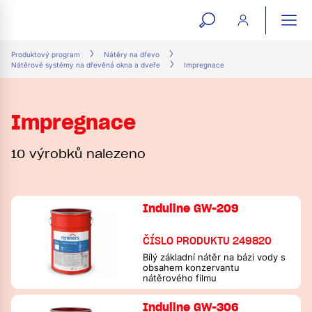
open
ope
search
mai
ation
Produktový program
Nátěry na dřevo
Nátěrové systémy na dřevěná okna a dveře
Impregnace
form
navi
Impregnace
10 výrobků nalezeno
Induline GW-209
ČÍSLO PRODUKTU 249820
Bílý základní nátěr na bázi vody s
obsahem konzervantu
nátěrového filmu
Induline GW-306