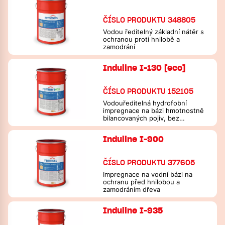
ČÍSLO PRODUKTU 348805
Vodou ředitelný základní nátěr s
ochranou proti hnilobě a
zamodrání
Induline I-130 [eco]
ČÍSLO PRODUKTU 152105
Vodouředitelná hydrofobní
impregnace na bázi hmotnostně
bilancovaných pojiv, bez
konzervačních látek a biocidů pro
ochranu dřeva a nátěrového
Induline I-900
filmu
ČÍSLO PRODUKTU 377605
Impregnace na vodní bázi na
ochranu před hnilobou a
zamodráním dřeva
Induline I-935