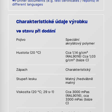
➥Further documents (e.g. test certificates / reports) in
different languages
Charakteristické údaje výrobku
ve stavu při dodání
Pojivo
Speciální
akrylátový polymer
Hustota (20 °C)
Cca 1,14 g/cm³
(RAL9016) Cca 1,03
g/cm³ (báze C)
Zápach
Charakteristický
Stupeň lesku
Matný /hedvábně
matný
Viskozita (20 °C; 29 s-1)
Cca 3000 mPas
(RAL9016), cca
3300 mPas (báze
C)