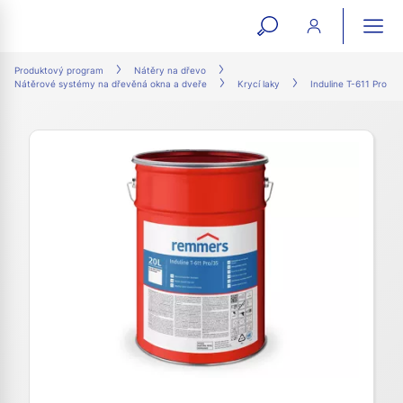
open
ope
search
mai
ation
Produktový program
Nátěry na dřevo
Nátěrové systémy na dřevěná okna a dveře
Krycí laky
Induline T-611 Pro
form
navi