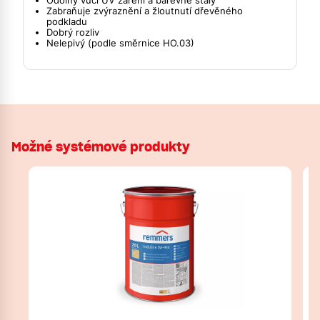
Odolný vůči UV záření a barevně stálý
Zabraňuje zvýraznění a žloutnutí dřevěného
podkladu
Dobrý rozliv
Nelepivý (podle směrnice HO.03)
Možné systémové produkty