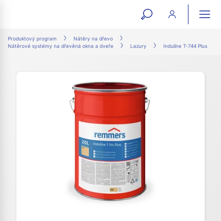
open
ope
search
mai
ation
Produktový program
Nátěry na dřevo
Nátěrové systémy na dřevěná okna a dveře
Lazury
Induline T-744 Plus
form
navi