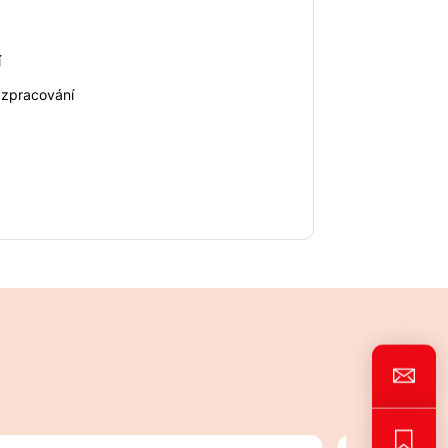
í
zpracování