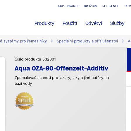
SUPERBRANDS
BROŽURY
REFERENCE
KO
Produkty
Použití
Odvětví
Služby
é systémy pro řemeslníky
Speciální produkty a příslušenství
A
Číslo produktu 532001
Aqua OZA-90-Offenzeit-Additiv
Zpomalovač schnutí pro lazury, laky a jiné nátěry na
bázi vody