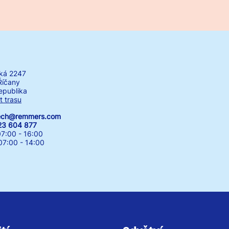
ká 2247
Říčany
epublika
t trasu
zech@remmers.com
23 604 877
7:00 - 16:00
00 - 14:00