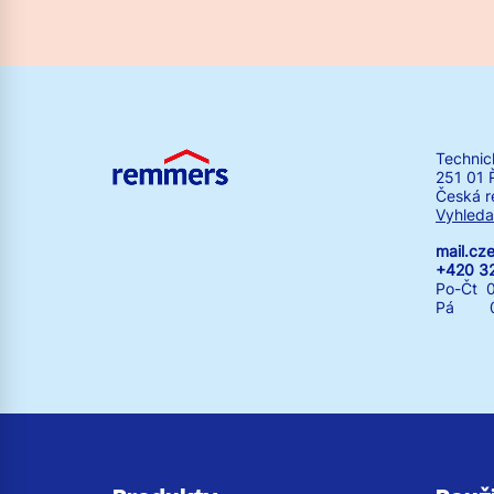
Technic
251 01 
Česká r
Vyhleda
mail.c
+420 3
Po-Čt 0
Pá 07: