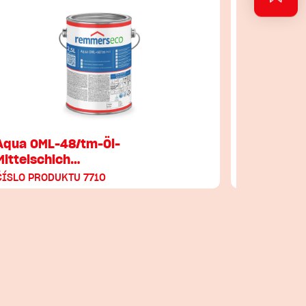
Aqua OML-48/tm-Öl-
Aqua DSL
Mittelschich…
…
ČÍSLO PRODUKTU 7710
ČÍSLO PRO