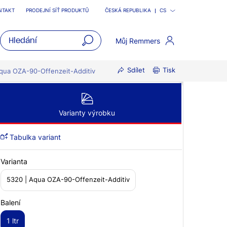
NTAKT
PRODEJNÍ SÍŤ PRODUKTŮ
ČESKÁ REPUBLIKA
CS
Můj Remmers
open
Sdílet
Tisk
main
qua OZA-90-Offenzeit-Additiv
navigatio
Varianty výrobku
Tabulka variant
Varianta
5320 | Aqua OZA-90-Offenzeit-Additiv
Balení
1 ltr