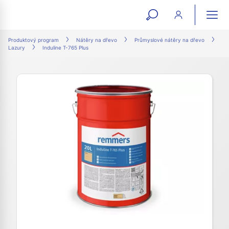
open
ope
search
mai
ation
Produktový program
Nátěry na dřevo
Průmyslové nátěry na dřevo
Lazury
Induline T-765 Plus
form
navi