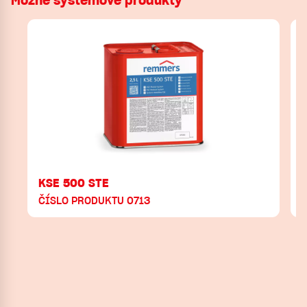
Možné systémové produkty
KSE 500 STE
K
ČÍSLO PRODUKTU 0713