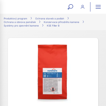
open
ope
search
mai
ation
Produktový program
Ochrana staveb a podlah
Ochrana a obnova památek
Konzervace přírodního kamene
form
navi
Systémy pro zpevnění kamene
KSE Filler B