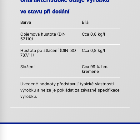
ve stavu při dodání
Barva
Bílá
Objemová hustota (DIN
Cca 0,8 kg/l
52110)
Hustota po stlačení (DIN ISO
Cca 0,8 kg/l
787/11)
Složení
Cca 99 % hm.
křemene
Uvedené hodnoty představují typické vlastnosti
výrobku a nelze je pokládat za závazné specifikace
výrobku.