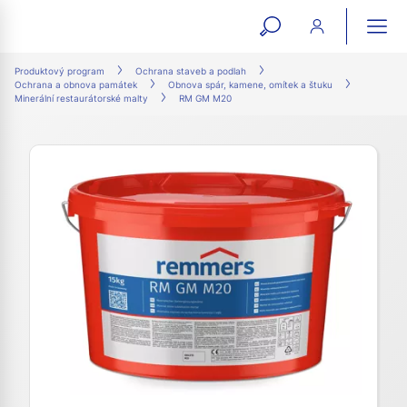
open
ope
search
mai
ation
Produktový program
Ochrana staveb a podlah
Ochrana a obnova památek
Obnova spár, kamene, omítek a štuku
form
navi
Minerální restaurátorské malty
RM GM M20