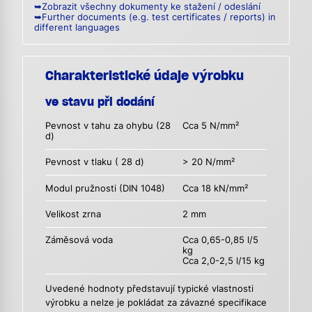
➥Zobrazit všechny dokumenty ke stažení / odeslání
➥Further documents (e.g. test certificates / reports) in
different languages
Charakteristické údaje výrobku
ve stavu při dodání
Pevnost v tahu za ohybu (28
Cca 5 N/mm²
d)
Pevnost v tlaku ( 28 d)
> 20 N/mm²
Modul pružnosti (DIN 1048)
Cca 18 kN/mm²
Velikost zrna
2 mm
Záměsová voda
Cca 0,65-0,85 l/5
kg
Cca 2,0-2,5 l/15 kg
Uvedené hodnoty představují typické vlastnosti
výrobku a nelze je pokládat za závazné specifikace