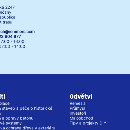
ká 2247
Říčany
epublika
t trasu
zech@remmers.com
23 604 877
7:00 - 16:00
00 - 14:00
tí
Odvětví
olace
Řemesla
 staveb a péče o historické
Průmysl
y
Investoři
 a opravy betonu
Maloobchod
vé systémy
Tipy a projekty DIY
vá ochrana dřeva v exteriéru