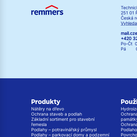
Technic
251 01 
Česká r
Vyhleda
mail.c
+420 3
Po-Čt 0
Pá 07:
Produkty
Použi
Nátěry na dřevo
Hydroiz
Ochrana staveb a podlah
Ochrana
Základní sortiment pro stavební
památk
řemesla
Ochrana
Podlahy – potravinářský průmysl
Podlaho
Podlahy – parkovací domy a podzemní
Povrcho