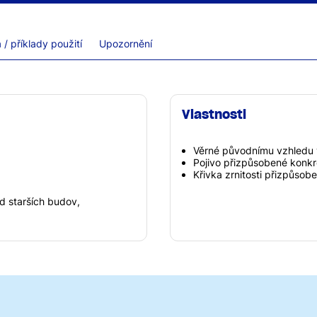
/ příklady použití
Upozornění
Vlastnosti
Věrné původnímu vzhledu
Pojivo přizpůsobené konk
Křivka zrnitosti přizpůsob
d starších budov,