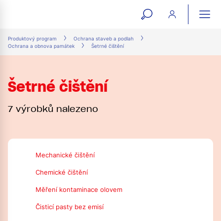
open
ope
search
mai
ation
Produktový program
Ochrana staveb a podlah
Ochrana a obnova památek
Šetrné čištění
form
navi
Šetrné čištění
7 výrobků nalezeno
Mechanické čištění
Chemické čištění
Měření kontaminace olovem
Čisticí pasty bez emisí