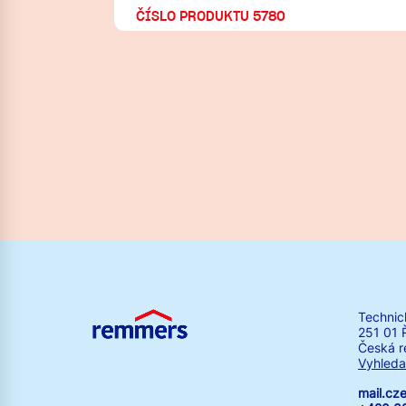
ČÍSLO PRODUKTU 5780
Technic
251 01 
Česká r
Vyhleda
mail.c