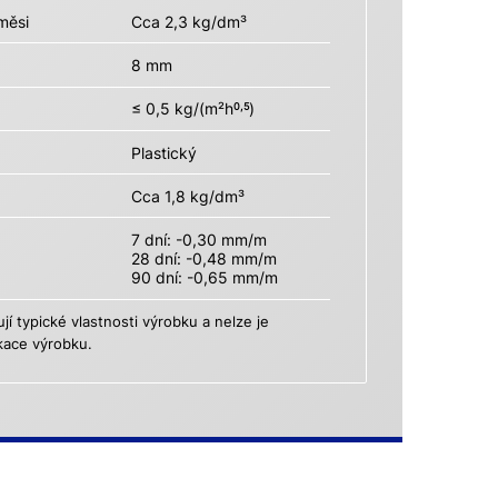
měsi
Cca 2,3 kg/dm³
8 mm
≤ 0,5 kg/(m²h
)
0,5
Plastický
Cca 1,8 kg/dm³
7 dní: -0,30 mm/m
28 dní: -0,48 mm/m
90 dní: -0,65 mm/m
 typické vlastnosti výrobku a nelze je
kace výrobku.