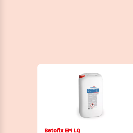
Betofix EM LQ