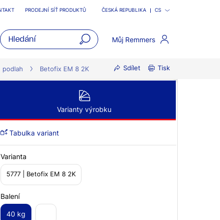
NTAKT
PRODEJNÍ SÍŤ PRODUKTŮ
ČESKÁ REPUBLIKA
CS
Můj Remmers
open
Sdílet
Tisk
main
 podlah
Betofix EM 8 2K
navigatio
Varianty výrobku
Tabulka variant
Varianta
5777 | Betofix EM 8 2K
Balení
40 kg