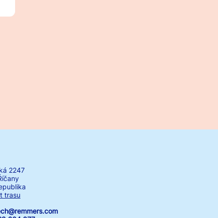
ká 2247
Říčany
epublika
t trasu
zech@remmers.com