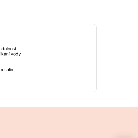
odolnost
nikání vody
m solím