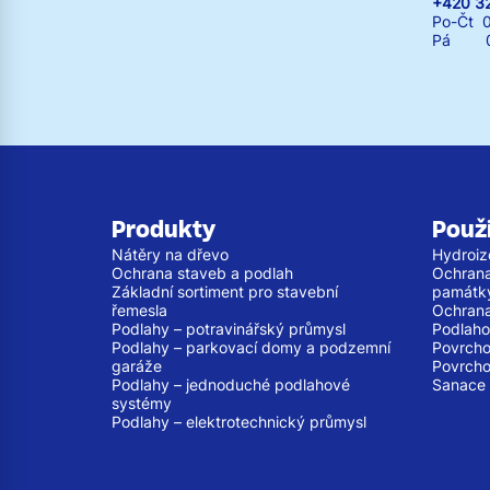
+420 3
Po-Čt 0
Pá 07:
Produkty
Použi
Nátěry na dřevo
Hydroiz
Ochrana staveb a podlah
Ochrana
Základní sortiment pro stavební
památk
řemesla
Ochrana
Podlahy – potravinářský průmysl
Podlaho
Podlahy – parkovací domy a podzemní
Povrcho
garáže
Povrcho
Podlahy – jednoduché podlahové
Sanace 
systémy
Podlahy – elektrotechnický průmysl