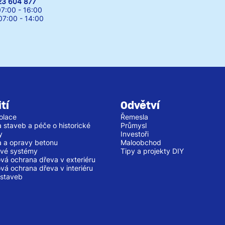
23 604 877
7:00 - 16:00
00 - 14:00
tí
Odvětví
olace
Řemesla
 staveb a péče o historické
Průmysl
y
Investoři
 a opravy betonu
Maloobchod
vé systémy
Tipy a projekty DIY
vá ochrana dřeva v exteriéru
vá ochrana dřeva v interiéru
staveb