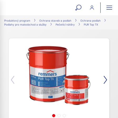
open
ope
search
mai
ation
Produktový program
Ochrana staveb a podlah
Ochrana podlah
Podlahy pro maloobchod a služby
Pečetící nátěry
PUR Top TX
form
navi