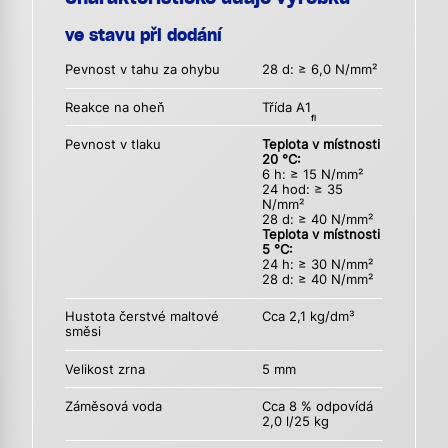
ve stavu při dodání
Pevnost v tahu za ohybu
28 d: ≥ 6,0 N/mm²
Reakce na oheň
Třída A1
fl
Pevnost v tlaku
Teplota v místnosti
20 °C:
6 h: ≥ 15 N/mm²
24 hod: ≥ 35
N/mm²
28 d: ≥ 40 N/mm²
Teplota v místnosti
5 °C:
24 h: ≥ 30 N/mm²
28 d: ≥ 40 N/mm²
Hustota čerstvé maltové
Cca 2,1 kg/dm³
směsi
Velikost zrna
5 mm
Záměsová voda
Cca 8 % odpovídá
2,0 l/25 kg