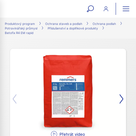
open
ope
search
mai
ation
Produktový program
Ochrana staveb a podlah
Ochrana podlah
Potravinářský průmysl
Příslušenství a doplňkové produkty
form
navi
Betofix R4 EM rapid
Přehrát video