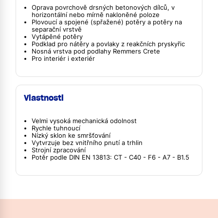
Oprava povrchově drsných betonových dílců, v
horizontální nebo mírně nakloněné poloze
Plovoucí a spojené (spřažené) potěry a potěry na
separační vrstvě
Vytápěné potěry
Podklad pro nátěry a povlaky z reakčních pryskyřic
Nosná vrstva pod podlahy Remmers Crete
Pro interiér i exteriér
Vlastnosti
Velmi vysoká mechanická odolnost
Rychle tuhnoucí
Nízký sklon ke smršťování
Vytvrzuje bez vnitřního pnutí a trhlin
Strojní zpracování
Potěr podle DIN EN 13813: CT - C40 - F6 - A7 - B1.5