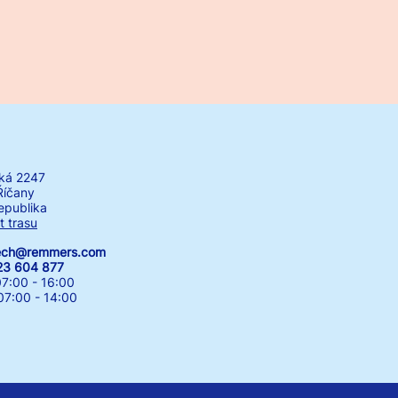
ká 2247
Říčany
epublika
t trasu
zech@remmers.com
23 604 877
7:00 - 16:00
00 - 14:00