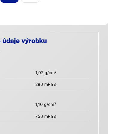
é údaje výrobku
1,02 g/cm³
280 mPa s
1,10 g/cm³
750 mPa s