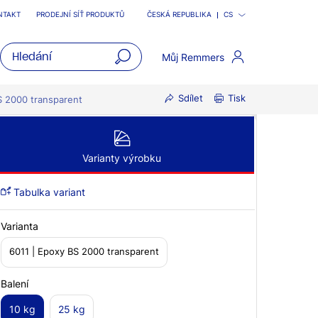
NTAKT
PRODEJNÍ SÍŤ PRODUKTŮ
ČESKÁ REPUBLIKA
CS
Můj Remmers
open
Sdílet
Tisk
main
 2000 transparent
navigatio
Varianty výrobku
Tabulka variant
Varianta
6011 | Epoxy BS 2000 transparent
Balení
10 kg
25 kg