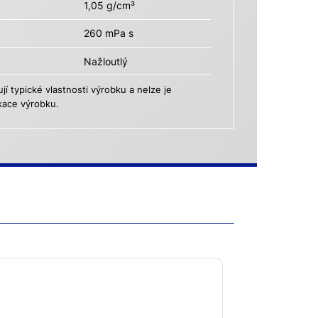
1,05 g/cm³
260 mPa s
Nažloutlý
 typické vlastnosti výrobku a nelze je
kace výrobku.