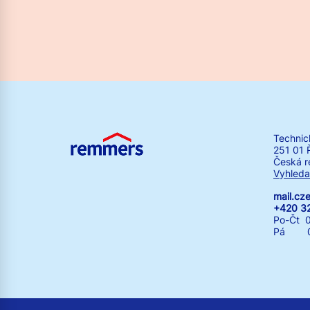
Technic
251 01 
Česká r
Vyhleda
mail.c
+420 3
Po-Čt 0
Pá 07: