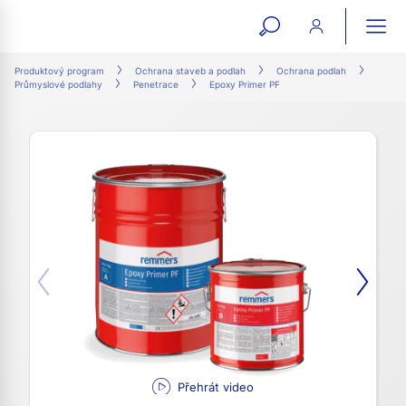
open
ope
search
mai
ation
Produktový program
Ochrana staveb a podlah
Ochrana podlah
Průmyslové podlahy
Penetrace
Epoxy Primer PF
form
navi
Přehrát video