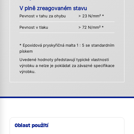
V plně zreagovaném stavu
Pevnost v tahu za ohybu
> 23 N/mm² *
Pevnost v tlaku
> 72 N/mm² *
* Epoxidová pryskyřičná malta 1 : 5 se standardním
pískem
Uvedené hodnoty představují typické vlastnosti
výrobku a nelze je pokládat za závazné specifikace
výrobku.
Oblast použití