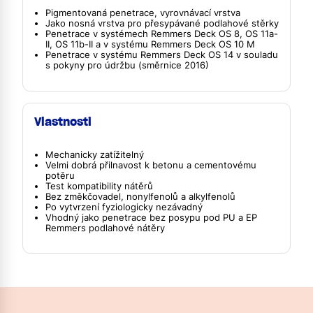
Pigmentovaná penetrace, vyrovnávací vrstva
Jako nosná vrstva pro přesypávané podlahové stěrky
Penetrace v systémech Remmers Deck OS 8, OS 11a-
II, OS 11b-II a v systému Remmers Deck OS 10 M
Penetrace v systému Remmers Deck OS 14 v souladu
s pokyny pro údržbu (směrnice 2016)
Vlastnosti
Mechanicky zatížitelný
Velmi dobrá přilnavost k betonu a cementovému
potěru
Test kompatibility nátěrů
Bez změkčovadel, nonylfenolů a alkylfenolů
Po vytvrzení fyziologicky nezávadný
Vhodný jako penetrace bez posypu pod PU a EP
Remmers podlahové nátěry