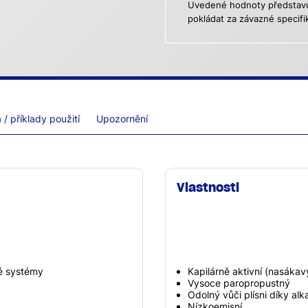
Uvedené hodnoty představují
pokládat za závazné specifi
/ příklady použití
Upozornění
Vlastnosti
vé systémy
Kapilárně aktivní (nasákav
Vysoce paropropustný
Odolný vůči plísni díky alka
Nízkoemisní