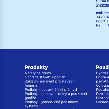
Česká r
Vyhleda
mail.c
+420 3
Po-Čt 0
Pá 07:
Produkty
Použi
Nátěry na dřevo
Hydroiz
Ochrana staveb a podlah
Ochrana
Základní sortiment pro stavební
památk
řemesla
Ochrana
Podlahy – potravinářský průmysl
Podlaho
Podlahy – parkovací domy a podzemní
Povrcho
garáže
Povrcho
Podlahy – jednoduché podlahové
Sanace 
systémy