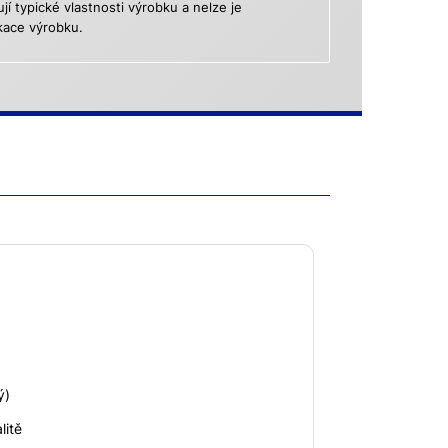
 typické vlastnosti výrobku a nelze je
kace výrobku.
ý)
litě