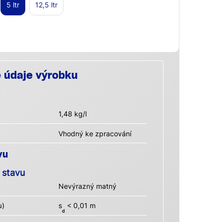
5 ltr
12,5 ltr
é údaje výrobku
1,48 kg/l
Vhodný ke zpracování
vu
 stavu
Nevýrazný matný
µ)
s
< 0,01 m
d