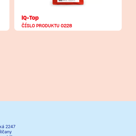
iQ-Top
ČÍSLO PRODUKTU 0228
ká 2247
Říčany