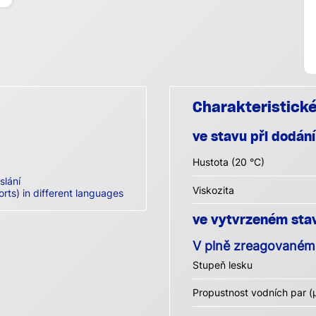
Charakteristick
ve stavu při dodání
Hustota (20 °C)
slání
Viskozita
orts) in different languages
ve vytvrzeném sta
V plně zreagovaném
Stupeň lesku
Propustnost vodních par (