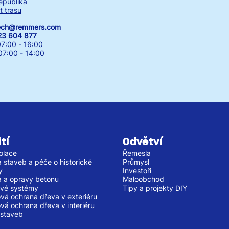
epublika
t trasu
zech@remmers.com
23 604 877
7:00 - 16:00
00 - 14:00
tí
Odvětví
olace
Řemesla
 staveb a péče o historické
Průmysl
y
Investoři
 a opravy betonu
Maloobchod
vé systémy
Tipy a projekty DIY
vá ochrana dřeva v exteriéru
vá ochrana dřeva v interiéru
staveb