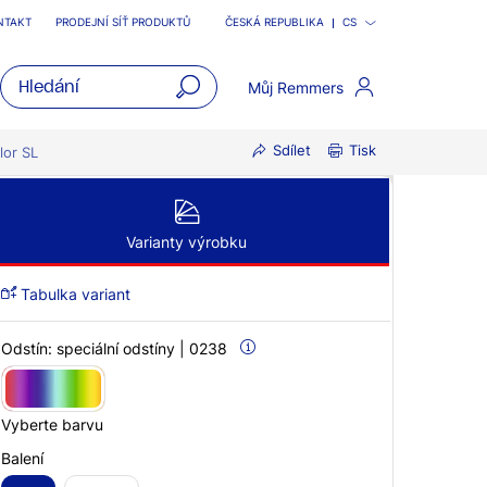
NTAKT
PRODEJNÍ SÍŤ PRODUKTŮ
ČESKÁ REPUBLIKA
CS
Můj Remmers
open
Sdílet
Tisk
main
lor SL
navigatio
Varianty výrobku
Tabulka variant
Odstín:
speciální odstíny | 0238
Vyberte barvu
Balení