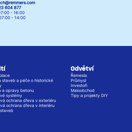
zech@remmers.com
23 604 877
7:00 - 16:00
00 - 14:00
tí
Odvětví
olace
Řemesla
 staveb a péče o historické
Průmysl
y
Investoři
 a opravy betonu
Maloobchod
vé systémy
Tipy a projekty DIY
vá ochrana dřeva v exteriéru
vá ochrana dřeva v interiéru
staveb