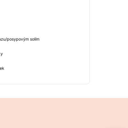
razu/posypovým solím
ky
nek