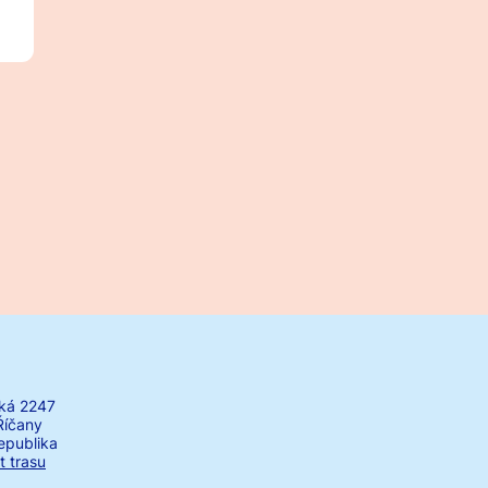
ká 2247
Říčany
epublika
t trasu