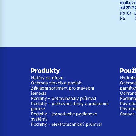
mail.c
+420 3
Po-Čt 0
Pá 07:
Produkty
Použi
Nátěry na dřevo
Hydroiz
Ochrana staveb a podlah
Ochrana
Základní sortiment pro stavební
památk
řemesla
Ochrana
Podlahy – potravinářský průmysl
Podlaho
Podlahy – parkovací domy a podzemní
Povrcho
garáže
Povrcho
Podlahy – jednoduché podlahové
Sanace 
systémy
Podlahy – elektrotechnický průmysl