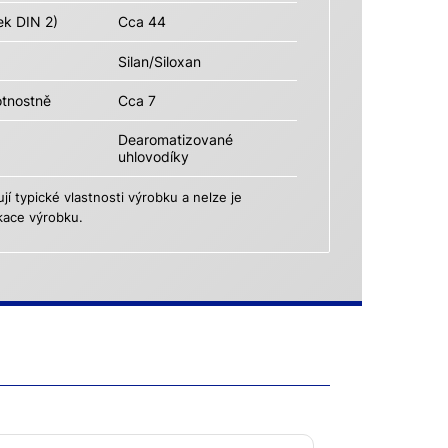
ek DIN 2)
Cca 44
Silan/Siloxan
otnostně
Cca 7
Dearomatizované
uhlovodíky
 typické vlastnosti výrobku a nelze je
kace výrobku.