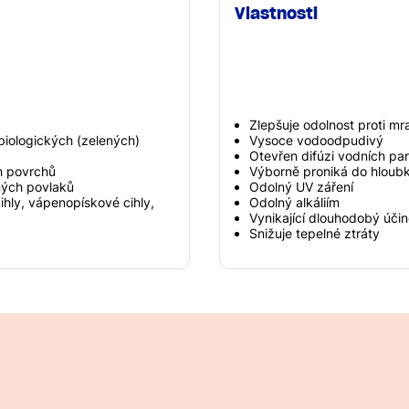
Vlastnosti
Zlepšuje odolnost proti m
 biologických (zelených)
Vysoce vodoodpudivý
Otevřen difúzi vodních par
h povrchů
Výborně proniká do hloub
ných povlaků
Odolný UV záření
cihly, vápenopískové cihly,
Odolný alkáliím
Vynikající dlouhodobý úči
Snižuje tepelné ztráty