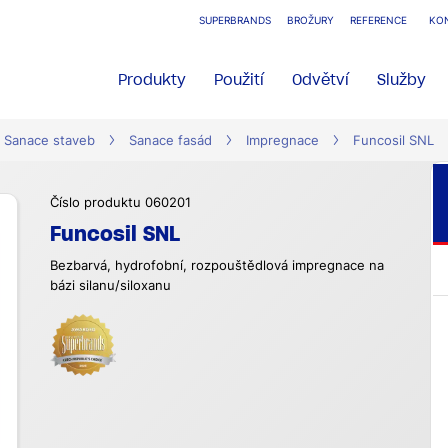
SUPERBRANDS
BROŽURY
REFERENCE
KO
Produkty
Použití
Odvětví
Služby
Sanace staveb
Sanace fasád
Impregnace
Funcosil SNL
Číslo produktu 060201
Funcosil SNL
Bezbarvá, hydrofobní, rozpouštědlová impregnace na
bázi silanu/siloxanu