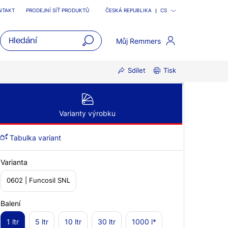
NTAKT
PRODEJNÍ SÍŤ PRODUKTŮ
ČESKÁ REPUBLIKA
CS
Můj Remmers
open
Sdílet
Tisk
main
navigatio
Varianty výrobku
Tabulka variant
Varianta
0602 | Funcosil SNL
Balení
1 ltr
5 ltr
10 ltr
30 ltr
1000 l*