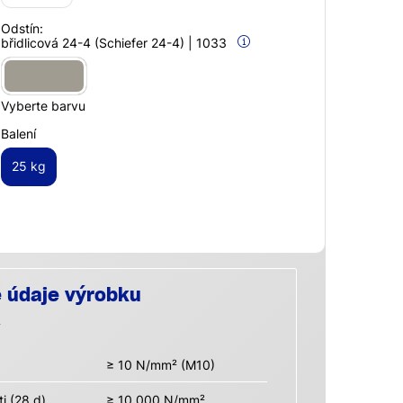
Odstín:
břidlicová 24-4 (Schiefer 24-4) | 1033
Vyberte barvu
Balení
25 kg
é údaje výrobku
≥ 10 N/mm² (M10)
i (28 d)
≥ 10.000 N/mm²