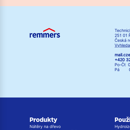
Technic
251 01 
Česká r
Vyhleda
mail.c
+420 3
Po-Čt 0
Pá 07:
Produkty
Použi
Nátěry na dřevo
Hydroiz