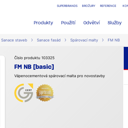
SUPERBRANDS
BROŽURY
REFERENCE
KO
Produkty
Použití
Odvětví
Služby
Sanace staveb
Sanace fasád
Spárovací malty
FM NB
Číslo produktu 103325
FM NB [basic]
Vápenocementová spárovací malta pro novostavby