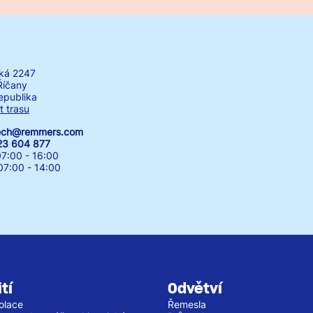
ká 2247
Říčany
epublika
t trasu
zech@remmers.com
23 604 877
7:00 - 16:00
00 - 14:00
tí
Odvětví
olace
Řemesla