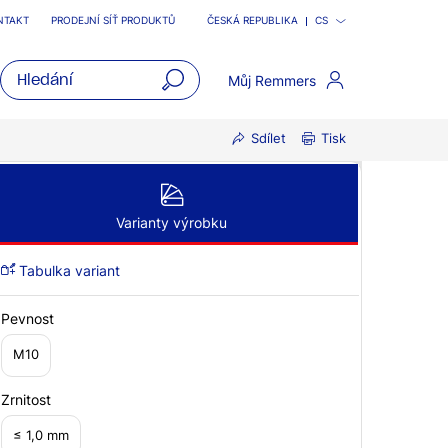
NTAKT
PRODEJNÍ SÍŤ PRODUKTŮ
ČESKÁ REPUBLIKA
CS
Můj Remmers
open
Sdílet
Tisk
main
navigatio
Varianty výrobku
Tabulka variant
Pevnost
M10
Zrnitost
≤ 1,0 mm