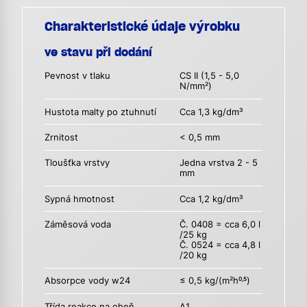
Charakteristické údaje výrobku
ve stavu při dodání
Pevnost v tlaku
CS II (1,5 - 5,0
N/mm²)
Hustota malty po ztuhnutí
Cca 1,3 kg/dm³
Zrnitost
< 0,5 mm
Tloušťka vrstvy
Jedna vrstva 2 - 5
mm
Sypná hmotnost
Cca 1,2 kg/dm³
Záměsová voda
Č. 0408 = cca 6,0 l
/25 kg
Č. 0524 = cca 4,8 l
/20 kg
Absorpce vody w24
≤ 0,5 kg/(m²h
)
0,5
Třída reakce na oheň
A1