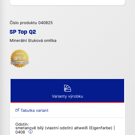
Číslo produktu 040825
SP Top Q2
Minerální štuková omítka
Varianty výrobku
Tabulka variant
Odstín:
smetanově bílý (vlastní odstín) altweiß (Eigenfarbe) |
0408