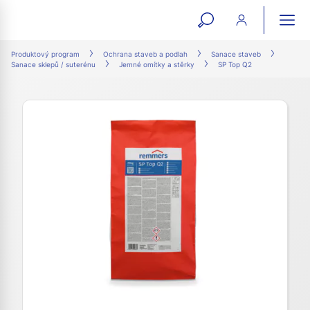
open
ope
search
mai
ation
Produktový program
Ochrana staveb a podlah
Sanace staveb
Sanace sklepů / suterénu
Jemné omítky a stěrky
SP Top Q2
form
navi