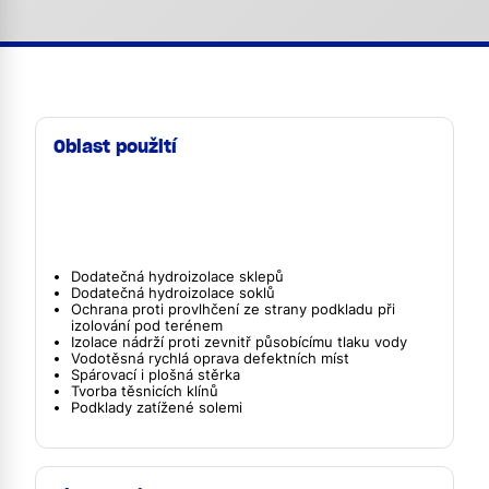
Oblast použití
Dodatečná hydroizolace sklepů
Dodatečná hydroizolace soklů
Ochrana proti provlhčení ze strany podkladu při
izolování pod terénem
Izolace nádrží proti zevnitř působícímu tlaku vody
Vodotěsná rychlá oprava defektních míst
Spárovací i plošná stěrka
Tvorba těsnicích klínů
Podklady zatížené solemi