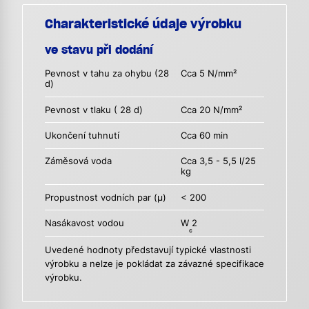
Charakteristické údaje výrobku
ve stavu při dodání
Pevnost v tahu za ohybu (28
Cca 5 N/mm²
d)
Pevnost v tlaku ( 28 d)
Cca 20 N/mm²
Ukončení tuhnutí
Cca 60 min
Záměsová voda
Cca 3,5 - 5,5 l/25
kg
Propustnost vodních par (µ)
< 200
Nasákavost vodou
W
2
c
Uvedené hodnoty představují typické vlastnosti
výrobku a nelze je pokládat za závazné specifikace
výrobku.