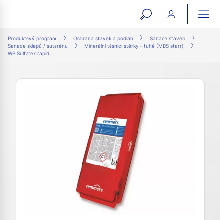
open
ope
search
mai
ation
Produktový program
Ochrana staveb a podlah
Sanace staveb
Sanace sklepů / suterénu
Minerální těsnicí stěrky – tuhé (MDS starr)
form
navi
WP Sulfatex rapid