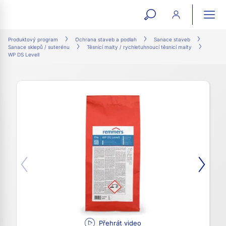
open
ope
search
mai
ation
Produktový program
Ochrana staveb a podlah
Sanace staveb
Sanace sklepů / suterénu
Těsnicí malty / rychletuhnoucí těsnicí malty
form
navi
WP DS Levell
Přehrát video