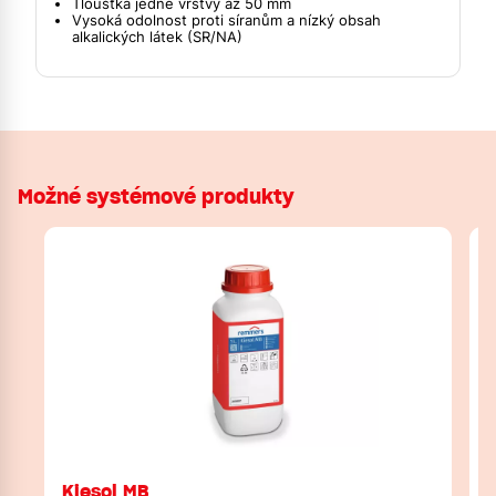
Tloušťka jedné vrstvy až 50 mm
Vysoká odolnost proti síranům a nízký obsah
alkalických látek (SR/NA)
Možné systémové produkty
Kiesol MB