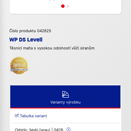
Číslo produktu 042625
WP DS Levell
Těsnicí malta s vysokou odolností vůči síranům
Varianty výrobku
Tabulka variant
Odstín:
šedý (grau) | 0426