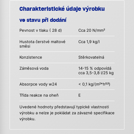
Charakteristické údaje výrobku
ve stavu při dodání
Pevnost v tlaku ( 28 d)
Cca 20 N/mm²
Hustota čerstvé maltové
Cca 1,9 kg/l
směsi
Konzistence
Stěrkovatelná
Záměsová voda
14-15 % odpovídá
cca 3,5-3,8 l/25 kg
Absorpce vody w24
< 0,1 kg/(m
*h
)
2
0,5
Třída reakce na oheň
E
Uvedené hodnoty představují typické vlastnosti
výrobku a nelze je pokládat za závazné specifikace
výrobku.