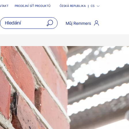
NTAKT
PRODEJNÍ SÍŤ PRODUKTŮ
ČESKÁ REPUBLIKA
CS
Můj Remmers
open
main
navigatio