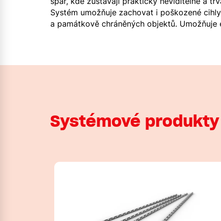
spár, kde zůstávají prakticky neviditelné a trv
Systém umožňuje zachovat i poškozené cihly,
a památkově chráněných objektů. Umožňuje ef
Systémové produkty 