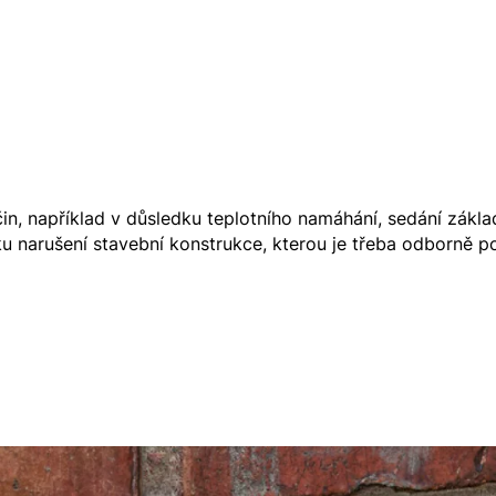
in, například v důsledku teplotního namáhání, sedání zákla
ku narušení stavební konstrukce, kterou je třeba odborně