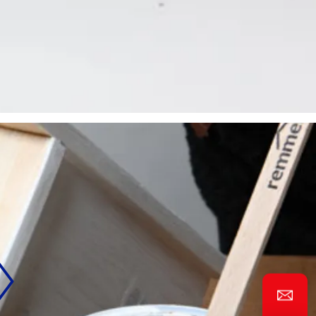
krok za krokem
Projekt kombinuje jednoduchou výrobu
ze dřeva s doporučeným postupem
povrchové úpravy pomocí vodou
ředitelných nátěrů Remmers.