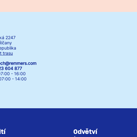
ká 2247
Říčany
epublika
t trasu
zech@remmers.com
23 604 877
7:00 - 16:00
00 - 14:00
tí
Odvětví