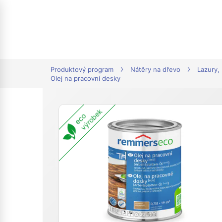
tion
Produktový program
Nátěry na dřevo
Lazury,
Olej na pracovní desky
výrobek
eco