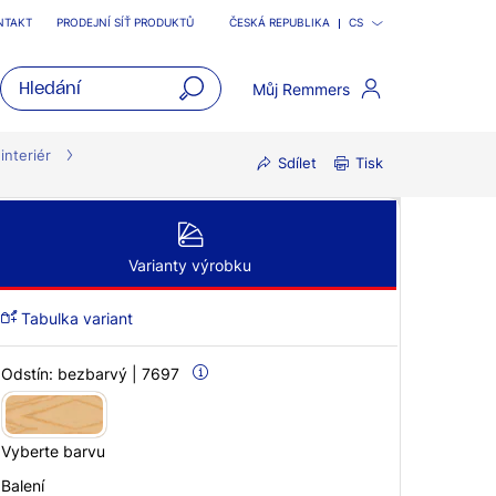
NTAKT
PRODEJNÍ SÍŤ PRODUKTŮ
ČESKÁ REPUBLIKA
CS
Můj Remmers
open
main
interiér
Sdílet
Tisk
navigatio
Varianty výrobku
Tabulka variant
Odstín:
bezbarvý | 7697
Vyberte barvu
Balení