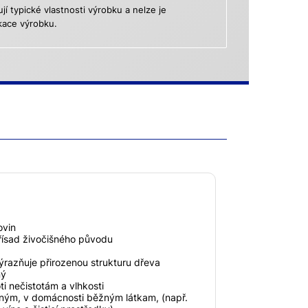
 typické vlastnosti výrobku a nelze je
kace výrobku.
ovin
řísad živočišného původu
ýrazňuje přirozenou strukturu dřeva
ný
i nečistotám a vlhkosti
ným, v domácnosti běžným látkam, (např.