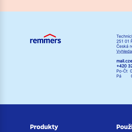
Technic
251 01 
Česká r
Vyhleda
mail.c
+420 3
Po-Čt 0
Pá 07:
Produkty
Použi