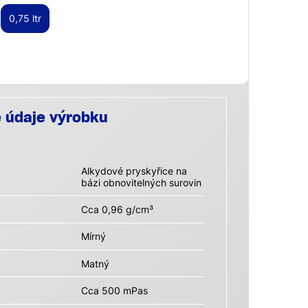
0,75 ltr
é údaje výrobku
Alkydové pryskyřice na
bázi obnovitelných surovin
Cca 0,96 g/cm³
Mírný
Matný
Cca 500 mPas