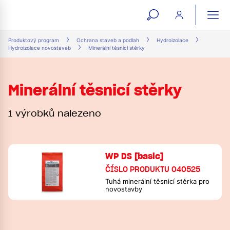
open
ope
search
mai
ation
Produktový program
Ochrana staveb a podlah
Hydroizolace
Hydroizolace novostaveb
Minerální těsnicí stěrky
form
navi
Minerální těsnicí stěrky
1 výrobků nalezeno
WP DS [basic]
ČÍSLO PRODUKTU 040525
Tuhá minerální těsnicí stěrka pro
novostavby