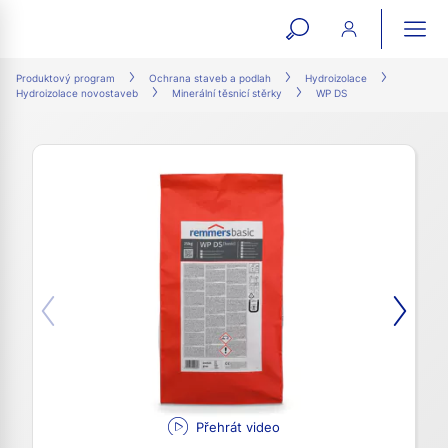
open
ope
search
mai
ation
Produktový program
Ochrana staveb a podlah
Hydroizolace
Hydroizolace novostaveb
Minerální těsnicí stěrky
WP DS
form
navi
Přehrát video