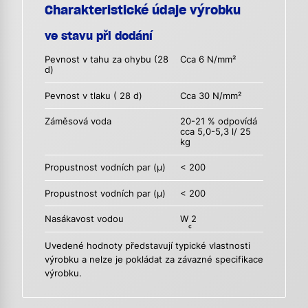
Charakteristické údaje výrobku
ve stavu při dodání
Pevnost v tahu za ohybu (28
Cca 6 N/mm²
d)
Pevnost v tlaku ( 28 d)
Cca 30 N/mm²
Záměsová voda
20-21 % odpovídá
cca 5,0-5,3 l/ 25
kg
Propustnost vodních par (µ)
< 200
Propustnost vodních par (µ)
< 200
Nasákavost vodou
W
2
c
Uvedené hodnoty představují typické vlastnosti
výrobku a nelze je pokládat za závazné specifikace
výrobku.