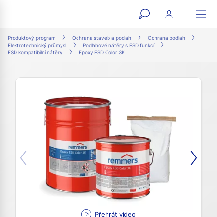
open
ope
search
mai
ation
Produktový program
Ochrana staveb a podlah
Ochrana podlah
Elektrotechnický průmysl
Podlahové nátěry s ESD funkcí
form
navi
ESD kompatibilní nátěry
Epoxy ESD Color 3K
Přehrát video