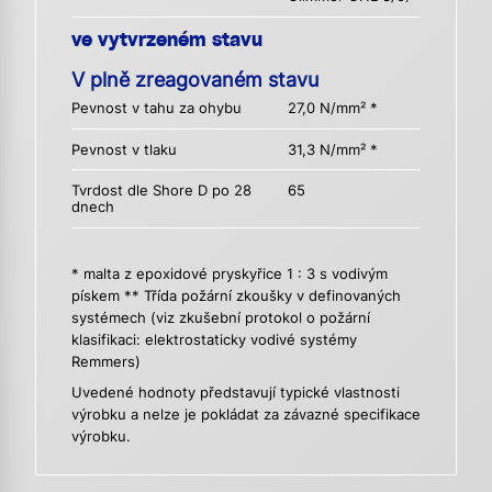
ve vytvrzeném stavu
V plně zreagovaném stavu
Pevnost v tahu za ohybu
27,0 N/mm² *
Pevnost v tlaku
31,3 N/mm² *
Tvrdost dle Shore D po 28
65
dnech
* malta z epoxidové pryskyřice 1 : 3 s vodivým
pískem ** Třída požární zkoušky v definovaných
systémech (viz zkušební protokol o požární
klasifikaci: elektrostaticky vodivé systémy
Remmers)
Uvedené hodnoty představují typické vlastnosti
výrobku a nelze je pokládat za závazné specifikace
výrobku.