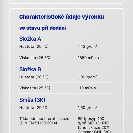
Charakteristické údaje výrobku
ve stavu při dodání
Složka A
Hustota (20 °C)
1,43 g/cm³
Viskozita (25 °C)
1850 mPa s
Složka B
Hustota (20 °C)
1,06 g/cm³
Viskozita (25 °C)
110 mPa s
Směs (3K)
Hustota (20 °C)
1,60 g/cm³
Třída odolnosti proti skluzu
R9 (posyp 100
(DIN EN 51130:2014)
g/m² SIC 03) R10
(úhel skluzu 20%
Glimmer GHL 3/0)