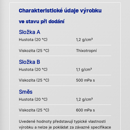
Charakteristické údaje výrobku
ve stavu při dodání
Složka A
Hustota (20 °C)
1,2 g/cm³
Viskozita (25 °C)
Thixotropní
Složka B
Hustota (20 °C)
1,1 g/cm³
Viskozita (25 °C)
500 mPa s
Směs
Hustota (20 °C)
1,2 g/cm³
Viskozita (25 °C)
600 mPa s
Uvedené hodnoty představují typické vlastnosti
výrobku a nelze je pokládat za závazné specifikace