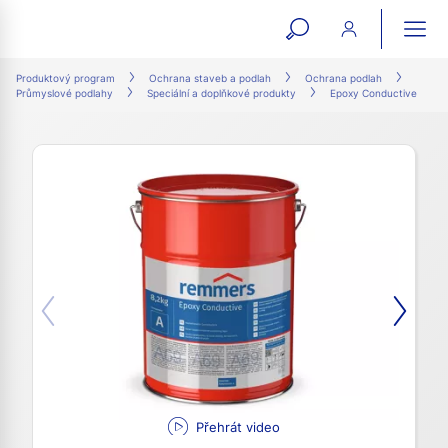
open
ope
search
mai
ation
Produktový program
Ochrana staveb a podlah
Ochrana podlah
Průmyslové podlahy
Speciální a doplňkové produkty
Epoxy Conductive
form
navi
Přehrát video