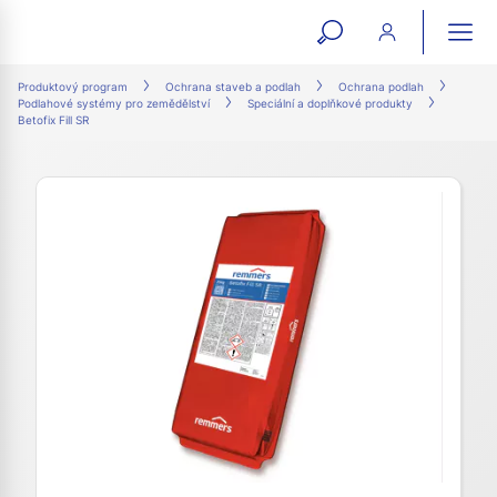
open
ope
search
mai
ation
Produktový program
Ochrana staveb a podlah
Ochrana podlah
Podlahové systémy pro zemědělství
Speciální a doplňkové produkty
form
navi
Betofix Fill SR