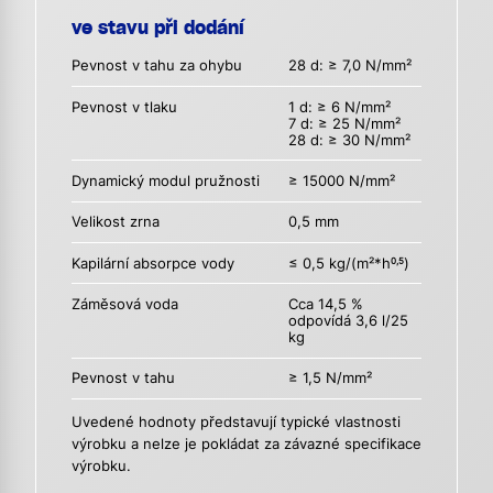
ve stavu při dodání
Pevnost v tahu za ohybu
28 d: ≥ 7,0 N/mm²
Pevnost v tlaku
1 d: ≥ 6 N/mm²
7 d: ≥ 25 N/mm²
28 d: ≥ 30 N/mm²
Dynamický modul pružnosti
≥ 15000 N/mm²
Velikost zrna
0,5 mm
Kapilární absorpce vody
≤ 0,5 kg/(m²*h
)
0,5
Záměsová voda
Cca 14,5 %
odpovídá 3,6 l/25
kg
Pevnost v tahu
≥ 1,5 N/mm²
Uvedené hodnoty představují typické vlastnosti
výrobku a nelze je pokládat za závazné specifikace
výrobku.