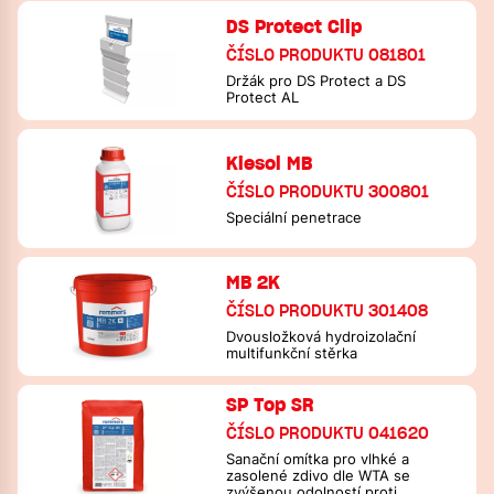
DS Protect Clip
ČÍSLO PRODUKTU 081801
Držák pro DS Protect a DS
Protect AL
Kiesol MB
ČÍSLO PRODUKTU 300801
Speciální penetrace
MB 2K
ČÍSLO PRODUKTU 301408
Dvousložková hydroizolační
multifunkční stěrka
SP Top SR
ČÍSLO PRODUKTU 041620
Sanační omítka pro vlhké a
zasolené zdivo dle WTA se
zvýšenou odolností proti