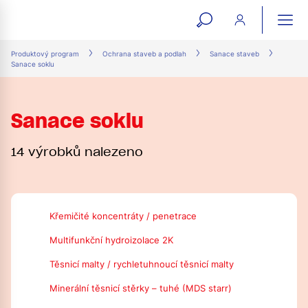
open
ope
search
mai
ation
Produktový program
Ochrana staveb a podlah
Sanace staveb
Sanace soklu
form
navi
Sanace soklu
14 výrobků nalezeno
Křemičité koncentráty / penetrace
Multifunkční hydroizolace 2K
Těsnicí malty / rychletuhnoucí těsnicí malty
Minerální těsnicí stěrky – tuhé (MDS starr)