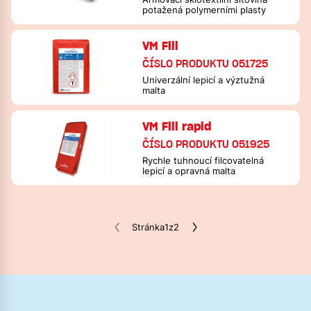
potažená polymerními plasty
VM Fill
ČÍSLO PRODUKTU 051725
Univerzální lepicí a výztužná
malta
VM Fill rapid
ČÍSLO PRODUKTU 051925
Rychle tuhnoucí filcovatelná
lepicí a opravná malta
Stránka
1
z
2