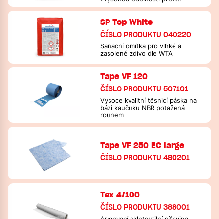
síranům.
SP Top White
ČÍSLO PRODUKTU 040220
Sanační omítka pro vlhké a
zasolené zdivo dle WTA
Tape VF 120
ČÍSLO PRODUKTU 507101
Vysoce kvalitní těsnicí páska na
bázi kaučuku NBR potažená
rounem
Tape VF 250 EC large
ČÍSLO PRODUKTU 480201
Tex 4/100
ČÍSLO PRODUKTU 388001
Armovací sklotextilní síťovina