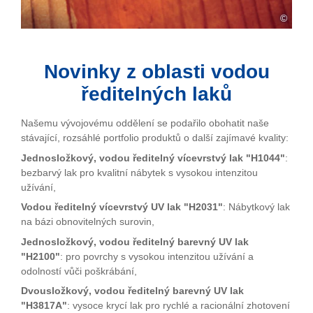
©
Novinky z oblasti vodou
ředitelných laků
Našemu vývojovému oddělení se podařilo obohatit naše
stávající, rozsáhlé portfolio produktů o další zajímavé kvality:
Jednosložkový, vodou ředitelný vícevrstvý lak "H1044"
:
bezbarvý lak pro kvalitní nábytek s vysokou intenzitou
užívání,
Vodou ředitelný vícevrstvý UV lak "H2031"
: Nábytkový lak
na bázi obnovitelných surovin,
Jednosložkový, vodou ředitelný barevný UV lak
"H2100"
: pro povrchy s vysokou intenzitou užívání a
odolností vůči poškrábání,
Dvousložkový, vodou ředitelný barevný UV lak
"H3817A"
: vysoce krycí lak pro rychlé a racionální zhotovení