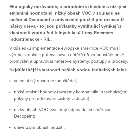
Ekologicky nezávadné, s přírodním vzhledem a nízkými
emisními hodnotami, nízký obsah VOC v souladu se
směrnicí Decopaint a univerzální použití pro rozmanité
nátěry dřeva - to jsou přívlastky vystihující vynikající
vlastnosti vodou ředitelných laků firmy Remmers
Industrielacke - RIL.
V důsledku implementace evropské směrnice VOC musí
výrobci v oblasti průmyslových nátěrů dřeva neustále nově
promýšlet a upravovat nátěrové systémy, postupy a procesy.
Nejdůležitější vlastnosti našich vodou ředitelných laků:
velmi nízký obsah rozpouštědel,
nízké emisní hodnoty (systémy kompatibilní s technickými
pokyny pro udržování čistoty vzduchu),
nízký obsah VOC (systémy odpovídající směrnici
Decopaint),
univerzální oblasti použití.