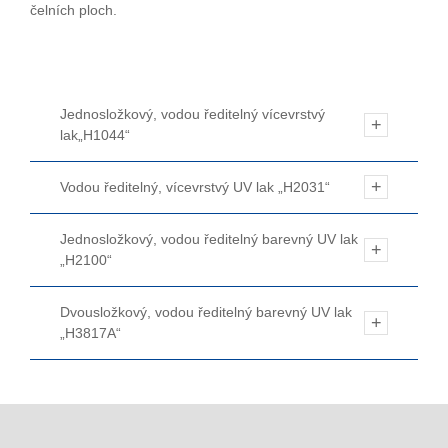
čelních ploch.
Jednosložkový, vodou ředitelný vícevrstvý
lak„H1044“
Vodou ředitelný, vícevrstvý UV lak „H2031“
Jednosložkový, vodou ředitelný barevný UV lak
„H2100“
Dvousložkový, vodou ředitelný barevný UV lak
„H3817A“